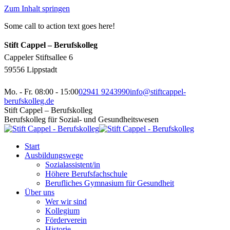
Zum Inhalt springen
Some call to action text goes here!
Stift Cappel – Berufskolleg
Cappeler Stiftsallee 6
59556 Lippstadt
Mo. - Fr. 08:00 - 15:00
02941 9243990
info@stiftcappel-
berufskolleg.de
Stift Cappel – Berufskolleg
Berufskolleg für Sozial- und Gesundheitswesen
Start
Ausbildungswege
Sozialassistent/in
Höhere Berufsfachschule
Berufliches Gymnasium für Gesundheit
Über uns
Wer wir sind
Kollegium
Förderverein
Historie