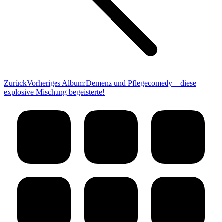
Zurück
Vorheriges Album:
Demenz und Pflegecomedy – diese
explosive Mischung begeisterte!