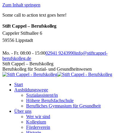
Zum Inhalt springen
Some call to action text goes here!
Stift Cappel – Berufskolleg
Cappeler Stiftsallee 6
59556 Lippstadt
Mo. - Fr. 08:00 - 15:00
02941 9243990
info@stiftcappel-
berufskolleg.de
Stift Cappel – Berufskolleg
Berufskolleg für Sozial- und Gesundheitswesen
Start
Ausbildungswege
Sozialassistent/in
Höhere Berufsfachschule
Berufliches Gymnasium für Gesundheit
Über uns
Wer wir sind
Kollegium
Förderverein
Historie