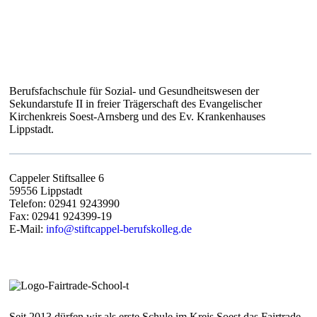
STIFT CAPPEL – BERUFSKOLLEG
Berufsfachschule für Sozial- und Gesundheitswesen der
Sekundarstufe II in freier Trägerschaft des Evangelischer
Kirchenkreis Soest-Arnsberg und des Ev. Krankenhauses
Lippstadt.
Cappeler Stiftsallee 6
59556 Lippstadt
Telefon: 02941 9243990
Fax: 02941 924399-19
E-Mail:
info@stiftcappel-berufskolleg.de
Seit 2013 dürfen wir als erste Schule im Kreis Soest das Fairtrade-