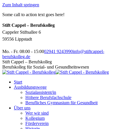
Zum Inhalt springen
Some call to action text goes here!
Stift Cappel – Berufskolleg
Cappeler Stiftsallee 6
59556 Lippstadt
Mo. - Fr. 08:00 - 15:00
02941 9243990
info@stiftcappel-
berufskolleg.de
Stift Cappel – Berufskolleg
Berufskolleg für Sozial- und Gesundheitswesen
Start
Ausbildungswege
Sozialassistent/in
Höhere Berufsfachschule
Berufliches Gymnasium für Gesundheit
Über uns
Wer wir sind
Kollegium
Förderverein
Historie