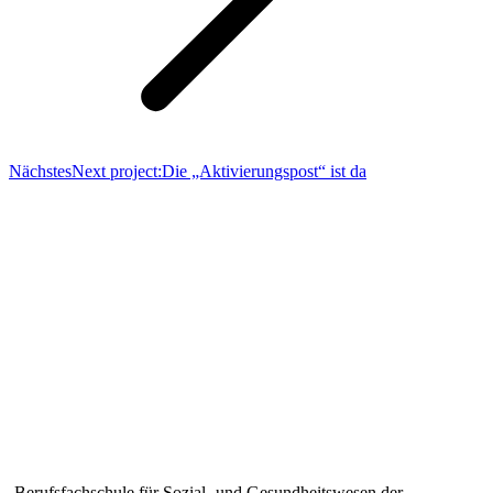
Nächstes
Next project:
Die „Aktivierungspost“ ist da
VERANSTALTUNGEN
August, 2026
STIFT CAPPEL – BERUFSKOLLEG
Berufsfachschule für Sozial- und Gesundheitswesen der