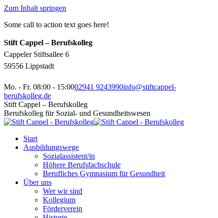
Zum Inhalt springen
Some call to action text goes here!
Stift Cappel – Berufskolleg
Cappeler Stiftsallee 6
59556 Lippstadt
Mo. - Fr. 08:00 - 15:00
02941 9243990
info@stiftcappel-
berufskolleg.de
Stift Cappel – Berufskolleg
Berufskolleg für Sozial- und Gesundheitswesen
Start
Ausbildungswege
Sozialassistent/in
Höhere Berufsfachschule
Berufliches Gymnasium für Gesundheit
Über uns
Wer wir sind
Kollegium
Förderverein
Historie